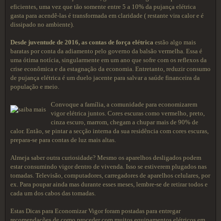
eficientes, uma vez que tão somente entre 5 a 10% da pujança elétrica
gasta para acendê-las é transformada em claridade ( restante vira calor e é
dissipado no ambiente).
Desde juventude de 2016, as
contas de força elétrica
estão algo mais
baratas por conta da adiamento pelo governo da balsão vermelha. Essa é
uma ótima notícia, singularmente em um ano que sofre com os reflexos da
crise econômica e da estagnação da economia. Entretanto, reduzir consumo
de pujança elétrica é um duelo jacente para salvar a saúde financeira da
população e meio.
Convoque a família, a comunidade para economizarem
vigor elétrica juntos. Cores escuras como vermelho, preto,
cinza escuro, marrom, chegam a chupar mais de 90% de
calor. Então, se pintar a secção interna da sua residência com cores escuras,
prepara-se para contas de luz mais altas.
Almeja saber outra curiosidade? Mesmo os aparelhos desligados podem
estar consumindo vigor dentro de vivenda. Isso se estiverem plugados nas
tomadas. Televisão, computadores, carregadores de aparelhos celulares, por
ex. Para poupar ainda mas durante esses meses, lembre-se de retirar todos e
cada um dos cabos das tomadas.
Estas Dicas para Economizar Vigor foram postadas para entregar
recomendações de como proceder com muitos equipamentos elétricos em