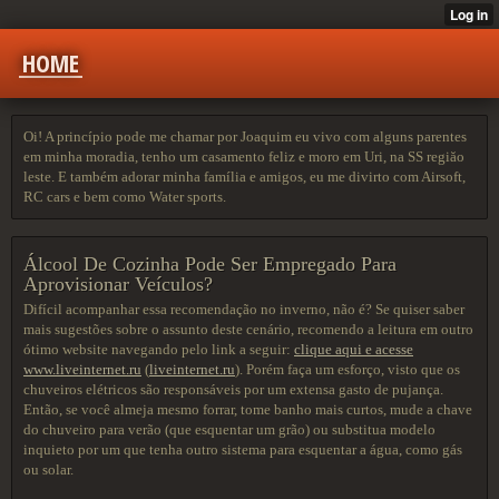
HOME
Oi! A princípio pode me chamar por Joaquim eu vivo com alguns parentes
em minha moradia, tenho um casamento feliz e moro em Uri, na SS regiăo
leste. E também adorar minha família e amigos, eu me divirto com Airsoft,
RC cars e bem como Water sports.
Álcool De Cozinha Pode Ser Empregado Para
Aprovisionar Veículos?
Difícil acompanhar essa recomendação no inverno, não é? Se quiser saber
mais sugestões sobre o assunto deste cenário, recomendo a leitura em outro
ótimo website navegando pelo link a seguir:
clique aqui e acesse
www.liveinternet.ru
(
liveinternet.ru
). Porém faça um esforço, visto que os
chuveiros elétricos são responsáveis por um extensa gasto de pujança.
Então, se você almeja mesmo forrar, tome banho mais curtos, mude a chave
do chuveiro para verão (que esquentar um grão) ou substitua modelo
inquieto por um que tenha outro sistema para esquentar a água, como gás
ou solar.