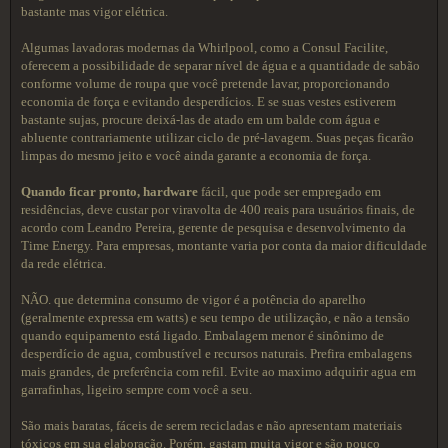
bastante mas vigor elétrica.
Algumas lavadoras modernas da Whirlpool, como a Consul Facilite,
oferecem a possibilidade de separar nível de água e a quantidade de sabão
conforme volume de roupa que você pretende lavar, proporcionando
economia de força e evitando desperdícios. E se suas vestes estiverem
bastante sujas, procure deixá-las de atado em um balde com água e
abluente contrariamente utilizar ciclo de pré-lavagem. Suas peças ficarão
limpas do mesmo jeito e você ainda garante a economia de força.
Quando ficar pronto, hardware
fácil, que pode ser empregado em
residências, deve custar por viravolta de 400 reais para usuários finais, de
acordo com Leandro Pereira, gerente de pesquisa e desenvolvimento da
Time Energy. Para empresas, montante varia por conta da maior dificuldade
da rede elétrica.
NÃO. que determina consumo de vigor é a potência do aparelho
(geralmente expressa em watts) e seu tempo de utilização, e não a tensão
quando equipamento está ligado. Embalagem menor é sinônimo de
desperdício de agua, combustível e recursos naturais. Prefira embalagens
mais grandes, de preferência com refil. Evite ao maximo adquirir agua em
garrafinhas, ligeiro sempre com você a seu.
São mais baratas, fáceis de serem recicladas e não apresentam materiais
tóxicos em sua elaboração. Porém, gastam muita vigor e são pouco