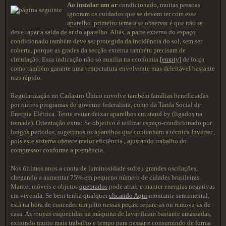
Ao instalar um ar
condicionado, muitas pessoas
ignoram os cuidados que se devem ter com esse
aparelho. primeiro tema a se observar é que não se
deve tapar a saída de ar do aparelho. Aliás, a parte externa do espaço
condicionado também deve ser protegida da incidência do sol, sem ser
coberta, porque as grades da secção externa também precisam de
circulação. Essa indicação não só auxilia na economia
[empty]
de força
como também garante uma temperatura envolvente mas deleitável bastante
mas rápido.
Regularização no Cadastro Único envolve também famílias beneficiadas
por outros programas do governo federalista, como da Tarifa Social de
Energia Elétrica. Tente evitar deixar aparelhos em stand by (ligados na
tomada). Orientação extra: Se objetivo é utilizar espaço-condicionado por
longos períodos, sugerimos os aparelhos que contenham a técnica Inverter ,
pois este sistema oferece maior eficiência , ajustando trabalho do
compressor conforme a premência.
Nos últimos anos a conta de luminosidade sofreu grandes oscilações,
chegando a aumentar 75% em pequeno número de cidades brasileiras.
Manter móveis e objetos
quebrados
pode atrair e manter energias negativas
em vivenda. Se bem tenha qualquer
clicando Aqui
montante sentimental,
está na hora de conceder um jeito nessas peças: repare-as ou remova-as de
casa. As roupas esquecidas na máquina de lavar ficam bastante amassadas,
exigindo muito mais trabalho e tempo para passar e consumindo de forma