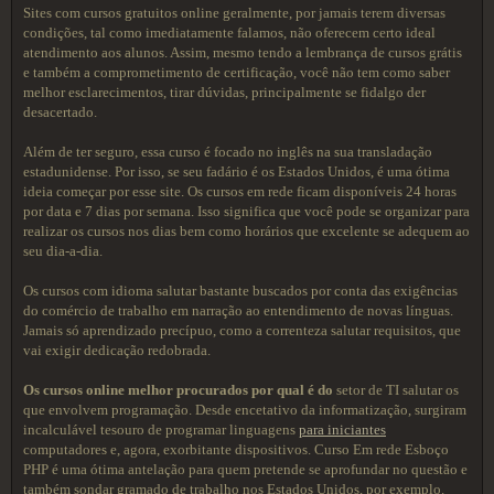
Sites com cursos gratuitos online geralmente, por jamais terem diversas
condições, tal como imediatamente falamos, não oferecem certo ideal
atendimento aos alunos. Assim, mesmo tendo a lembrança de cursos grátis
e também a comprometimento de certificação, você não tem como saber
melhor esclarecimentos, tirar dúvidas, principalmente se fidalgo der
desacertado.
Além de ter seguro, essa curso é focado no inglês na sua transladação
estadunidense. Por isso, se seu fadário é os Estados Unidos, é uma ótima
ideia começar por esse site. Os cursos em rede ficam disponíveis 24 horas
por data e 7 dias por semana. Isso significa que você pode se organizar para
realizar os cursos nos dias bem como horários que excelente se adequem ao
seu dia-a-dia.
Os cursos com idioma salutar bastante buscados por conta das exigências
do comércio de trabalho em narração ao entendimento de novas línguas.
Jamais só aprendizado precípuo, como a correnteza salutar requisitos, que
vai exigir dedicação redobrada.
Os cursos online melhor
procurados por qual é do
setor de TI salutar os
que envolvem programação. Desde encetativo da informatização, surgiram
incalculável tesouro de programar linguagens
para iniciantes
computadores e, agora, exorbitante dispositivos. Curso Em rede Esboço
PHP é uma ótima antelação para quem pretende se aprofundar no questão e
também sondar gramado de trabalho nos Estados Unidos, por exemplo.