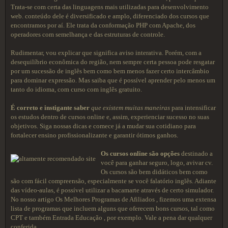
Trata-se com certa das linguagens mais utilizadas para desenvolvimento
web. conteúdo dele é diversificado e amplo, diferenciado dos cursos que
encontramos por aí. Ele trata da conformação PHP com Apache, dos
operadores com semelhança e das estruturas de controle.
Rudimentar, vou explicar que significa aviso interativa. Porém, com a
desequilíbrio econômica do região, nem sempre certa pessoa pode resgatar
por um sucessão de inglês bem como bem menos fazer certo intercâmbio
para dominar expressão. Mas saiba que é possível aprender pelo menos um
tanto do idioma, com curso com inglês gratuito.
É correto e instigante saber
que existem muitas maneiras
para intensificar
os estudos dentro de cursos online e, assim, experienciar sucesso no suas
objetivos. Siga nossas dicas e comece já a mudar sua cotidiano para
fortalecer ensino profissionalizante e garantir ótimos ganhos.
Os cursos online são opções
destinado a
você para ganhar seguro, logo, avivar cv.
Os cursos são bem didáticos bem como
são com fácil compreensão, especialmente se você falatório inglês. Adiante
das vídeo-aulas, é possível utilizar a bacamarte através de certo simulador.
No nosso artigo Os Melhores Programas de Afiliados , fizemos uma extensa
lista de programas que incluem alguns que oferecem bons cursos, tal como
CPT e também Entrada Educação , por exemplo. Vale a pena dar qualquer
conferida.