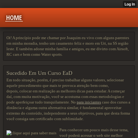
HOME
Oi! A princípio pode me chamar por Joaquim eu vivo com alguns parentes
em minha moradia, tenho um casamento feliz e moro em Uri, na SS regiăo
leste. E também adorar minha família e amigos, eu me divirto com Airsoft,
RC cars e bem como Water sports.
Sucedido Em Um Curso EaD
Em todo situação, porém, é preciso trabalhar alguns valores, selecionar
aquele procedimento que mais te provoca atenção bem como,
depois, colocar em realização as melhores dicas para estudar. A começar
daí, com muita motivação, você se acostuma com essas metodologias e
pode aperfeiçoar tudo tranquilamente. No
para iniciantes
caso dos cursos a
distância e alguma outra alternativa similar, é fundamental aproveitar
extremo do conteúdo, independente a seus objetivos, para que desta forma
você consiga um certificado com sublimidade.
Para conhecer um pouco mais desse tema,
você poderá acessar o web site melhor