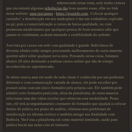
referenciado nesse tema, nele tenho certeza
que encontrará algumas
referências tão
boas quanto essas, olhe no link
nesse website:
para iniciantes
-
https://goqinfo.com
,. Colocar qualquer
cursinho" a distribuição em seu markeplace é dar um verdadeiro explosão
no pé, pois a comercialização a cursos de baixa qualidade, ou com
promessas mirabolantes que qualquer pessoa de bom sensatez sabe que
jamais se confirmam, acabará minando a credibilidade do website.
A revista por cursos em rede com qualidade é grande. Indivíduos de
diversas idades estão sempre procurando melhoramento de outra maneira
querem saber sobre qualquer nova área. Pensando nessa coisa, listamos
abaixo 20 sites destinado a realizar cursos online que são de estirpe
reconhecida no supermercado.
Se aluno nunca ama em razão de todo classe é conhecida por um professor
diferente e com comunicação variada de alunos, ele pode escolher por
possuir aulas com um único formador pela própria cais. Ele também pode
admitir certo formador particular, afora da plataforma, de outra maneira
selecionar uma das várias escolas que oferecem essa modalidade. Posto
isto, ele terá acompanhamento constante do formador que ajudará a colocar
dentro de prática seu plano de análise, eliminar seus problemas de
interlocução no idioma exótico e também atingir sua finalidade com
fluência. Você usa a plataforma tal como material simulado, razão para
prática bucal nas aulas com sô instrutor.