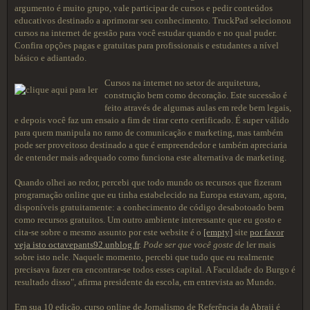
argumento é muito grupo, vale participar de cursos e pedir conteúdos
educativos destinado a aprimorar seu conhecimento. TruckPad selecionou
cursos na internet de gestão para você estudar quando e no qual puder.
Confira opções pagas e gratuitas para profissionais e estudantes a nível
básico e adiantado.
Cursos na internet no setor de arquitetura,
construção bem como decoração. Este sucessão é
feito através de algumas aulas em rede bem legais,
e depois você faz um ensaio a fim de tirar certo certificado. É super válido
para quem manipula no ramo de comunicação e marketing, mas também
pode ser proveitoso destinado a que é empreendedor e também apreciaria
de entender mais adequado como funciona este alternativa de marketing.
Quando olhei ao redor, percebi que todo mundo os recursos que fizeram
programação online que eu tinha estabelecido na Europa estavam, agora,
disponíveis gratuitamente: a conhecimento de código desabotoado bem
como recursos gratuitos. Um outro ambiente interessante que eu gosto e
cita-se sobre o mesmo assunto por este website é o
[empty]
site
por favor
veja isto octavepants92.unblog.fr
.
Pode ser que você goste de
ler mais
sobre isto nele. Naquele momento, percebi que tudo que eu realmente
precisava fazer era encontrar-se todos esses capital. A Faculdade do Burgo é
resultado disso", afirma presidente da escola, em entrevista ao Mundo.
Em sua 10 edição, curso online de Jornalismo de Referência da Abraji é