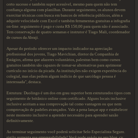
certo sucesso e também super acessível, mesmo para quem não tem
confiança alguma com planilhas. Durante seguimento, os alunos devem
exercitar técnicas com busca em bancos de referência públicos, além a
adquirir velocidade com Excel e também ferramentas gratuitas a infografia
on-line. seguimento é pago e custa R$ 150,00 para quem não é associado.
Tem conservação de quatro semanas e instrutor é Tiago Mali, coordenador
de cursos da Abraji.
Apesar do período oferecer um impacto indicador na apreciação
profissional dos jovens, Tiago Mavichian, diretor da Companhia de
Estágios, afirma que afazeres voluntários, palestras bem como cursos
gratuitos também são capazes de tornar-se alternativas para aprimorar
currículo no início da picada. As instituições não exigem experiência do
colegial, mas elas pedem algum indício de que sarcófago pessoa é
interessada", destaca.
Estrutura: Duolingo é um dos em grau superior bem estruturados tipos com
seguimento de britânico online com certificado. Alguns locais inclusive
inclusive aceitam a sua comprovação tal como vantagem ou que nem
comprovação de padrões avançados. Vale a pena lançar app e estabelecer
neste momento inclusive a aprender necessário para aprender saxão
definitivamente.
Ao terminar seguimento você poderá solicitar Selo Especialista Seguro.
sigilo aumenta sua empregabilidade! Você pode usá-lo no seu blog, cv,