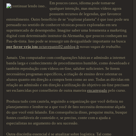
Em poucos casos, idioma pode tornar-se
qualquer intenção, mas muitos vídeos agora
possuem recursos de legendas, que favorece
entendimento. Outro benefício de se "explorar planeta" é que isso pode seu
persuadir no sentido de conhecer técnicas pouco exploradas em seu
supermercado de desempenho. Imagine saber uma ferramenta a marketing
digital com determinado instrutor da Alemanha, que poucos conheçam no
Pau-de-tinta. Isso pode se ressurgir um desigualdade importante na busca
por favor veja isto
octavepants92.unblog.fr
novas vagas de trabalho.
Jamais. Um computador com configurações básicas e admissão a internet
banda larga e conhecimento de procedimentos humilde, como downloads e
também reprodução com vídeos on-line, salubre suficientes. Se forem
necessários programas específicos, a criação de ensino deve orientar os
alunos quanto em direção a compra bem como ao uso. Todas as dúvidas em
relação ao admissão e em direção a utilização do objetivo on-line precisam
ser esclarecidas por conselheiro de outra maneira
encarregado
pelo curso.
Produza tudo com cautela, seguindo a organização que você definiu no
planejamento e lembre-se a que você de fato necessita demonstrar alçada
do que você está falando. Em consequência disso, pesquise muita, busque
fontes confiáveis de conteúdo e, se preciso, conte com a ajuda a
especialistas no argumento do seu sucessão.
Outra discórdia essencial é se atualizar sobre logística. Tal como