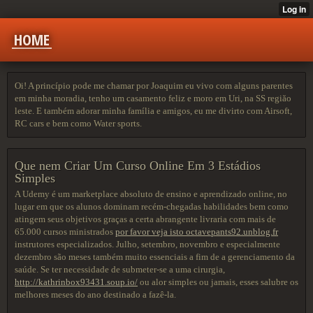
HOME
Oi! A princípio pode me chamar por Joaquim eu vivo com alguns parentes
em minha moradia, tenho um casamento feliz e moro em Uri, na SS regiăo
leste. E também adorar minha família e amigos, eu me divirto com Airsoft,
RC cars e bem como Water sports.
Que nem Criar Um Curso Online Em 3 Estádios
Simples
A Udemy é um marketplace absoluto de ensino e aprendizado online, no
lugar em que os alunos dominam recém-chegadas habilidades bem como
atingem seus objetivos graças a certa abrangente livraria com mais de
65.000 cursos ministrados
por favor veja isto octavepants92.unblog.fr
instrutores especializados. Julho, setembro, novembro e especialmente
dezembro são meses também muito essenciais a fim de a gerenciamento da
saúde. Se ter necessidade de submeter-se a uma cirurgia,
http://kathrinbox93431.soup.io/
ou alor simples ou jamais, esses salubre os
melhores meses do ano destinado a fazê-la.